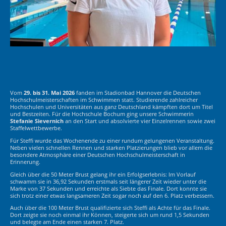
Vom
29. bis 31. Mai 2026
fanden im Stadionbad Hannover die Deutschen
Hochschulmeisterschaften im Schwimmen statt. Studierende zahlreicher
Hochschulen und Universitäten aus ganz Deutschland kämpften dort um Titel
und Bestzeiten. Für die Hochschule Bochum ging unsere Schwimmerin
Stefanie Sievernich
an den Start und absolvierte vier Einzelrennen sowie zwei
Staffelwettbewerbe.
Für Steffi wurde das Wochenende zu einer rundum gelungenen Veranstaltung.
Neben vielen schnellen Rennen und starken Platzierungen blieb vor allem die
besondere Atmosphäre einer Deutschen Hochschulmeisterschaft in
Erinnerung.
Gleich über die 50 Meter Brust gelang ihr ein Erfolgserlebnis: Im Vorlauf
schwamm sie in 36,92 Sekunden erstmals seit längerer Zeit wieder unter die
Marke von 37 Sekunden und erreichte als Siebte das Finale. Dort konnte sie
sich trotz einer etwas langsameren Zeit sogar noch auf den 6. Platz verbessern.
Auch über die 100 Meter Brust qualifizierte sich Steffi als Achte für das Finale.
Dort zeigte sie noch einmal ihr Können, steigerte sich um rund 1,5 Sekunden
und belegte am Ende einen starken 7. Platz.