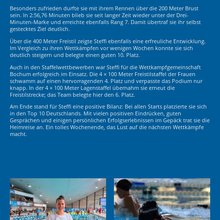
Besonders zufrieden durfte sie mit ihrem Rennen über die 200 Meter Brust
sein. In 2:56,76 Minuten blieb sie seit langer Zeit wieder unter der Drei-
Minuten-Marke und erreichte ebenfalls Rang 7. Damit übertraf sie ihr selbst
gestecktes Ziel deutlich.
Über die 400 Meter Freistil zeigte Steffi ebenfalls eine erfreuliche Entwicklung.
Im Vergleich zu ihren Wettkämpfen vor wenigen Wochen konnte sie sich
deutlich steigern und belegte einen guten 10. Platz.
Auch in den Staffelwettbewerben war Steffi für die Wettkampfgemeinschaft
Bochum erfolgreich im Einsatz. Die 4 × 100 Meter Freistilstaffel der Frauen
schwamm auf einen hervorragenden 4. Platz und verpasste das Podium nur
knapp. In der 4 × 100 Meter Lagenstaffel übernahm sie erneut die
Freistilstrecke; das Team belegte hier den 6. Platz.
Am Ende stand für Steffi eine positive Bilanz: Bei allen Starts platzierte sie sich
in den Top 10 Deutschlands. Mit vielen positiven Eindrücken, guten
Gesprächen und einigen persönlichen Erfolgserlebnissen im Gepäck trat sie die
Heimreise an. Ein tolles Wochenende, das Lust auf die nächsten Wettkämpfe
macht.