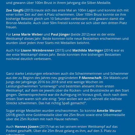
und gewann über 100m Brust in ihrem Jahrgang die Silber-Medaille.
Zoe Szegfü
(2013) traute sich das erste Mal an 100m Lagen und konnte sich mit
einer tollen Zeit auf den 4.Platz schwimmen. Über 100m Brust konnte sie ihre
bisherige Bestzeit gleich um 10 Sekunden verbessern und gewann damit die
Bronze-Medaille. Auch über 50m Freistil konnte sie sich über den dritten Platz
freuen.
Für
Lena Marie Weber
und
Paul Jünger
(beide 2012) war es der erste
Wettkampf dieses Jahr. Beide konnten tolle neue Bestzeiten erschwimmen und
wurden über jeden ihrer Starts mit Medaillen belohnt.
Auch Für
Lisann Weinbrenner
(2015) und
Mathilda Maringer
(2014) war es
der erste Wettkampf dieses Jahr. Beide konnten ihre bisherigen Bestzeiten
nochmal deutlich verbessern.
Ganz starke Leistungen erbrachten auch die Schwimmerinnen und Schwimmer
aus der zu Beginn des Jahres neu gegründeten
F-Mannschaft
. Die Mädels und
Jungs der Jahrgänge 2016 bis 2018 sind erst wenige Wochen im
Leistungschwimmen "unterwegs" und bestritten allesamt ihren ersten
Wettkampf, auf dem sie jeweils über die Rücken- und Bruststrecke an den Start
gingen. Dementsprechend war die Aufregung im Voraus groß, doch nach dem
ersten Start waren sich alle einig: "Jetzt wollen wir auch schnell die nächste
Strecke schwimmen. Das hat richtig Spaß gemacht!".
Sogar einige Medaillen wurden erschwommen. So konnte
Amelie Meurer
(2018) gleich eine Goldmedaille über die 25m Brust sowie eine Silbermedaille
über die 25m Rücken mit nach Hause nehmen.
Auch
Hannes Jüssen
(2017) hat es bei seinem ersten Wettkampf auf das
Podest geschafft. Über die 25m Brust gelang es ihm, auf den 3. Platz zu
schwimmen.