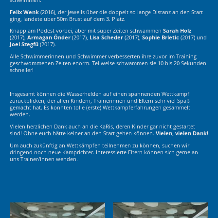
Felix Wenk
(2016), der jeweils über die doppelt so lange Distanz an den Start
ging, landete über 50m Brust auf dem 3. Platz.
Knapp am Podest vorbei, aber mit super Zeiten schwammen
Sarah Holz
(2017),
Armagan Önder
(2017),
Lisa Scheder
(2017),
Sophie Brletic
(2017) und
Joel Szegfü
(2017).
Alle Schwimmerinnen und Schwimmer verbesserten ihre zuvor im Training
geschwommenen Zeiten enorm. Teilweise schwammen sie 10 bis 20 Sekunden
schneller!
Insgesamt können die Wasserhelden auf einen spannenden Wettkampf
zurückblicken, der allen Kindern, Trainerinnen und Eltern sehr viel Spaß
gemacht hat. Es konnten tolle (erste) Wettkampferfahrungen gesammelt
werden.
Vielen herzlichen Dank auch an die KaRis, deren Kinder gar nicht gestartet
sind! Ohne euch hätte keiner an den Start gehen können.
Vielen, vielen Dank!
Um auch zukünftig an Wettkämpfen teilnehmen zu können, suchen wir
dringend noch neue Kamprichter. Interessierte Eltern können sich gerne an
uns Trainer/innen wenden.