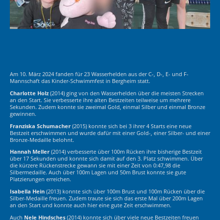
Am 10. März 2024 fanden für 23 Wasserhelden aus der C-, D-, E- und F-
Mannschaft das Kinder-Schwimmfest in Bergheim statt.
Charlotte Holz
(2014) ging von den Wasserhelden über die meisten Strecken
an den Start. Sie verbesserte ihre alten Bestzeiten teilweise um mehrere
Sekunden. Zudem konnte sie zweimal Gold, einmal Silber und einmal Bronze
gewinnen.
Franziska Schumacher
(2015) konnte sich bei 3 ihrer 4 Starts eine neue
Bestzeit erschwimmen und wurde dafür mit einer Gold-, einer Silber- und einer
Bronze-Medaille belohnt.
Hannah Meller
(2014) verbesserte über 100m Rücken ihre bisherige Bestzeit
über 17 Sekunden und konnte sich damit auf den 3. Platz schwimmen. Über
die kürzere Rückenstrecke gewann sie mit einer Zeit von 0:47,98 die
Silbermedaille. Auch über 100m Lagen und 50m Brust konnte sie gute
Platzierungen erreichen.
Isabella Hein
(2013) konnte sich über 100m Brust und 100m Rücken über die
Silber-Medaille freuen. Zudem traute sie sich das erste Mal über 200m Lagen
an den Start und konnte auch hier eine gute Zeit erschwimmen.
Auch
Nele Hindsches
(2014) konnte sich über viele neue Bestzeiten freuen