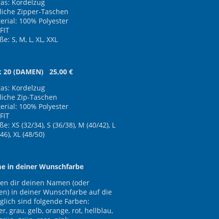
ras: Kordelzug
tliche Zipper-Taschen
erial: 100% Polyester
FIT
e: S, M, L, XL, XXL
k 20 (DAMEN) 25,00 €
ras: Kordelzug
tliche Zip-Taschen
erial: 100% Polyester
FIT
e: XS (32/34), S (36/38), M (40/42), L
46), XL (48/50)
e in deiner Wunschfarbe
ken dir deinen Namen (oder
n) in deiner Wunschfarbe auf die
glich sind folgende Farben:
er, grau, gelb, orange, rot, hellblau,