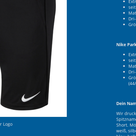
Ext
sei
Mat
Dri-
Größ
Nike Par
Ext
sei
Mat
Dri-
Größ
(44/
Dein Nam
Wir druc
Spitzname
r Logo
Short. Mö
weiß, silb