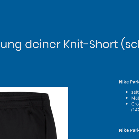
lung deiner Knit-Short (s
Nike Par
sei
Mat
Grö
(147
Nike Par