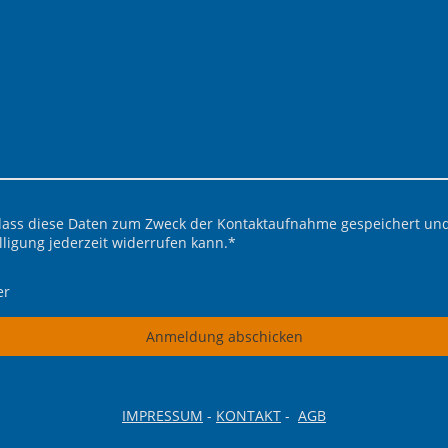
 dass diese Daten zum Zweck der Kontaktaufnahme gespeichert und 
lligung jederzeit widerrufen kann.
*
er
Anmeldung abschicken
IMPRESSUM
-
KONTAKT
-
AGB